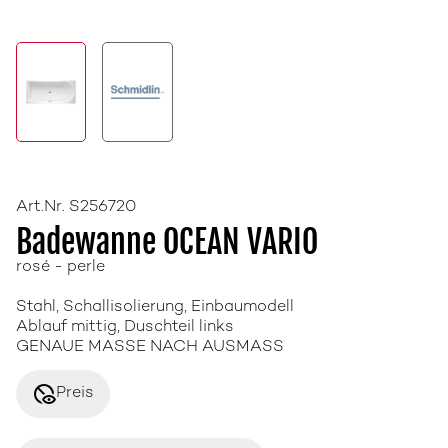
Art.Nr. S256720
Badewanne OCEAN VARIO
rosé - perle
Stahl, Schallisolierung, Einbaumodell
Ablauf mittig, Duschteil links
GENAUE MASSE NACH AUSMASS
disabled_visible
Preis