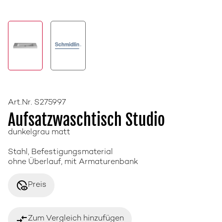
Art.Nr. S275997
Aufsatzwaschtisch Studio
dunkelgrau matt
Stahl, Befestigungsmaterial
ohne Überlauf, mit Armaturenbank
disabled_visible
Preis
compare_arrows
Zum Vergleich hinzufügen