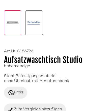
Art.Nr. S186726
Aufsatzwaschtisch Studio
bahamabeige
Stahl, Befestigungsmaterial
ohne Überlauf, mit Armaturenbank
disabled_visible
Preis
compare_arrows
Zum Vergleich hinzufügen