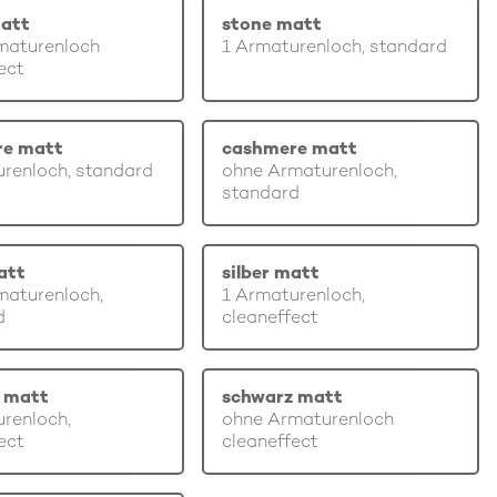
att
stone matt
maturenloch
1 Armaturenloch, standard
ect
re matt
cashmere matt
renloch, standard
ohne Armaturenloch,
standard
att
silber matt
maturenloch,
1 Armaturenloch,
d
cleaneffect
 matt
schwarz matt
renloch,
ohne Armaturenloch
ect
cleaneffect