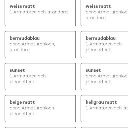
weiss matt
weiss matt
1 Armaturenloch, standard
ohne Armaturenloc
standard
bermudablau
bermudablau
ohne Armaturenloch,
1 Armaturenloch,
standard
cleaneffect
sunset
sunset
1 Armaturenloch,
ohne Armaturenloc
cleaneffect
cleaneffect
beige matt
hellgrau matt
ohne Armaturenloch
1 Armaturenloch, s
cleaneffect