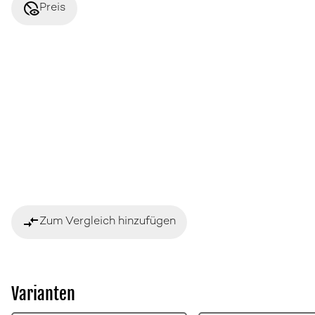
disabled_visible
Preis
compare_arrows
Zum Vergleich hinzufügen
Varianten