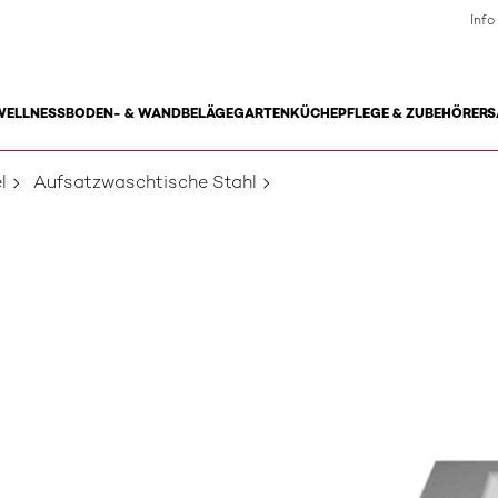
Info
WELLNESS
BODEN- & WANDBELÄGE
GARTEN
KÜCHE
PFLEGE & ZUBEHÖR
ERS
l
Aufsatzwaschtische Stahl