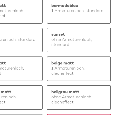
att
bermudablau
maturenloch
1 Armaturenloch, standard
ect
sunset
renloch, standard
ohne Armaturenloch,
standard
att
beige matt
maturenloch,
1 Armaturenloch,
d
cleaneffect
u matt
hellgrau matt
renloch,
ohne Armaturenloch
ect
cleaneffect