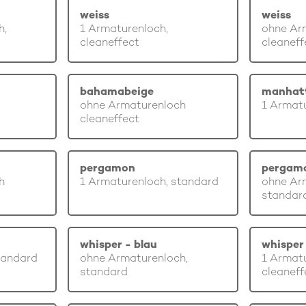
weiss
weiss
h,
1 Armaturenloch,
ohne Ar
cleaneffect
cleaneff
bahamabeige
manhat
ohne Armaturenloch
1 Armatu
cleaneffect
pergamon
pergam
h
1 Armaturenloch, standard
ohne Ar
standar
whisper - blau
whisper 
tandard
ohne Armaturenloch,
1 Armatu
standard
cleaneff