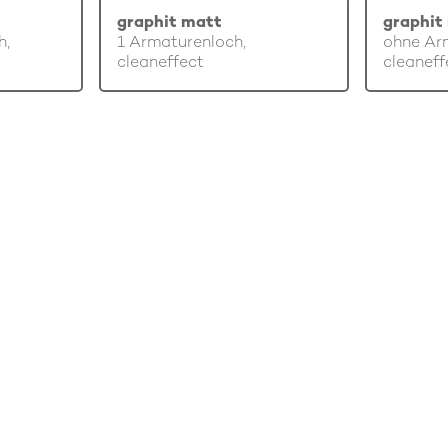
graphit matt
graphit
h,
1 Armaturenloch,
ohne Ar
cleaneffect
cleaneff