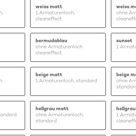
weiss matt
weiss m
h,
1 Armaturenloch,
ohne Ar
cleaneffect
cleaneff
bermudablau
sunset
ohne Armaturenloch
1 Armatu
cleaneffect
beige matt
beige m
h
1 Armaturenloch, standard
ohne Ar
standar
hellgrau matt
hellgra
tandard
ohne Armaturenloch,
1 Armatu
standard
cleaneff