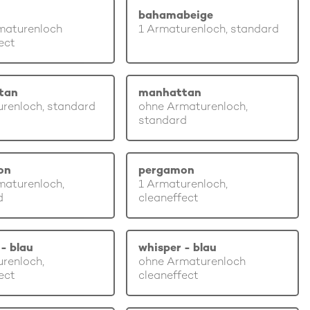
bahamabeige
maturenloch
1 Armaturenloch, standard
ect
tan
manhattan
renloch, standard
ohne Armaturenloch,
standard
on
pergamon
maturenloch,
1 Armaturenloch,
d
cleaneffect
- blau
whisper - blau
renloch,
ohne Armaturenloch
ect
cleaneffect