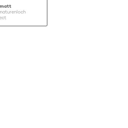
 matt
maturenloch
ect