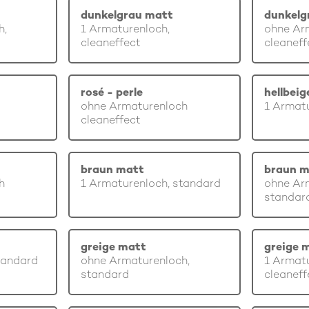
dunkelgrau matt
dunkelg
h,
1 Armaturenloch,
ohne Ar
cleaneffect
cleaneff
rosé - perle
hellbei
ohne Armaturenloch
1 Armatu
cleaneffect
braun matt
braun m
h
1 Armaturenloch, standard
ohne Ar
standar
greige matt
greige 
tandard
ohne Armaturenloch,
1 Armatu
standard
cleaneff