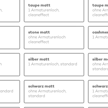
taupe matt
taupe m
h,
1 Armaturenloch,
ohne Ar
cleaneffect
cleaneff
stone matt
cashme
ohne Armaturenloch
1 Armatu
cleaneffect
silber matt
silber m
h
1 Armaturenloch, standard
ohne Ar
standar
schwarz matt
schwarz
tandard
ohne Armaturenloch,
1 Armatu
standard
cleaneff