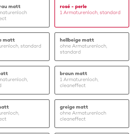
rau matt
rosé - perle
maturenloch
1 Armaturenloch, standard
ect
ge matt
hellbeige matt
renloch, standard
ohne Armaturenloch,
standard
att
braun matt
maturenloch,
1 Armaturenloch,
d
cleaneffect
matt
greige matt
renloch,
ohne Armaturenloch
ect
cleaneffect