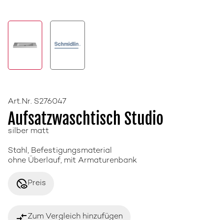
Art.Nr. S276047
Aufsatzwaschtisch Studio
silber matt
Stahl, Befestigungsmaterial
ohne Überlauf, mit Armaturenbank
disabled_visible
Preis
compare_arrows
Zum Vergleich hinzufügen