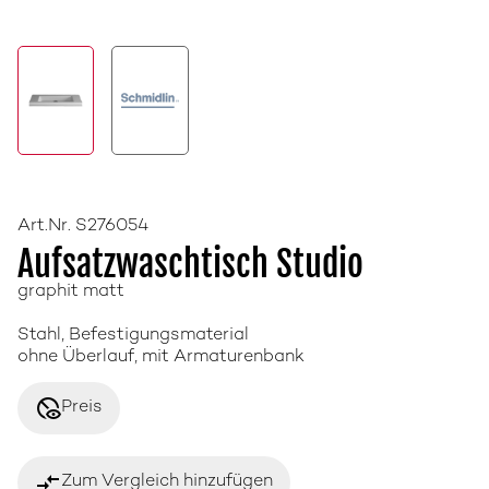
Art.Nr. S276054
Aufsatzwaschtisch Studio
graphit matt
Stahl, Befestigungsmaterial
ohne Überlauf, mit Armaturenbank
disabled_visible
Preis
compare_arrows
Zum Vergleich hinzufügen