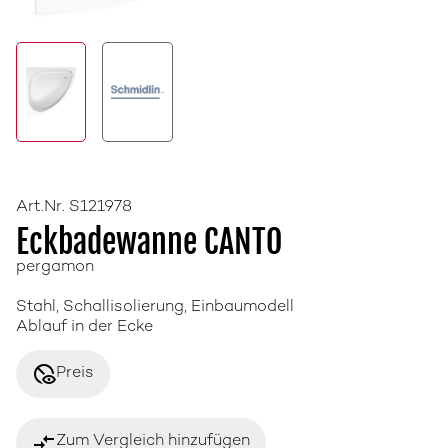
Art.Nr. S121978
Eckbadewanne CANTO
pergamon
Stahl, Schallisolierung, Einbaumodell
Ablauf in der Ecke
disabled_visible
Preis
compare_arrows
Zum Vergleich hinzufügen