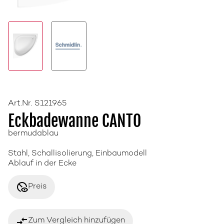
Art.Nr. S121965
Eckbadewanne CANTO
bermudablau
Stahl, Schallisolierung, Einbaumodell
Ablauf in der Ecke
disabled_visible
Preis
compare_arrows
Zum Vergleich hinzufügen