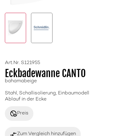
Art.Nr. S121955
Eckbadewanne CANTO
bahamabeige
Stahl, Schallisolierung, Einbaumodell
Ablauf in der Ecke
disabled_visible
Preis
compare_arrows
Zum Vergleich hinzufügen