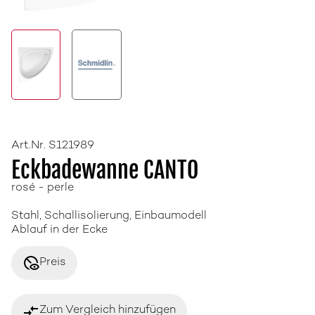
Art.Nr. S121989
Eckbadewanne CANTO
rosé - perle
Stahl, Schallisolierung, Einbaumodell
Ablauf in der Ecke
disabled_visible
Preis
compare_arrows
Zum Vergleich hinzufügen