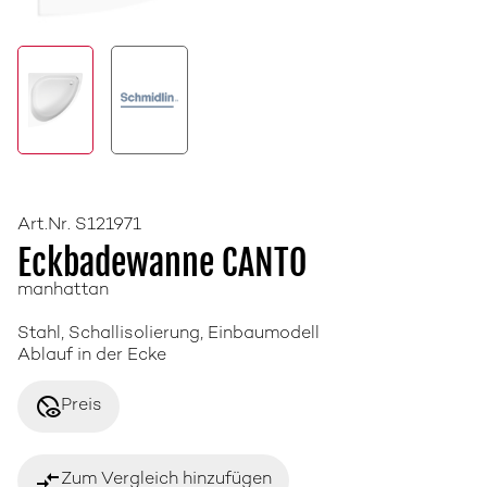
Art.Nr. S121971
Eckbadewanne CANTO
manhattan
Stahl, Schallisolierung, Einbaumodell
Ablauf in der Ecke
disabled_visible
Preis
compare_arrows
Zum Vergleich hinzufügen