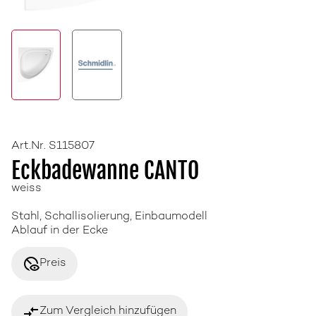
Art.Nr. S115807
Eckbadewanne CANTO
weiss
Stahl, Schallisolierung, Einbaumodell
Ablauf in der Ecke
disabled_visible
Preis
compare_arrows
Zum Vergleich hinzufügen