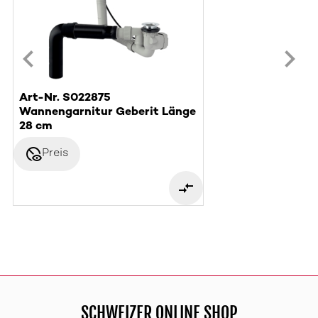
Art-Nr. S022875
Wannengarnitur Geberit Länge
28 cm
disabled_visible
Preis
SCHWEIZER ONLINE SHOP