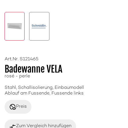
Art.Nr. S121465
Badewanne VELA
rosé - perle
Stahl, Schallisolierung, Einbaumodell
Ablauf am Fussende, Fussende links
disabled_visible
Preis
compare_arrows
Zum Vergleich hinzufügen