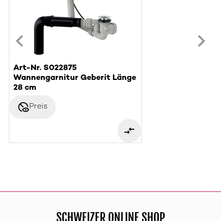
Art-Nr. S022875
Wannengarnitur Geberit Länge
28 cm
disabled_visible
Preis
SCHWEIZER ONLINE SHOP