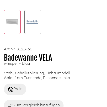
Art.Nr. S121466
Badewanne VELA
whisper - blau
Stahl, Schallisolierung, Einbaumodell
Ablauf am Fussende, Fussende links
disabled_visible
Preis
compare_arrows
Zum Vergleich hinzufügen