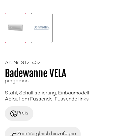
Art.Nr. S121452
Badewanne VELA
pergamon
Stahl, Schallisolierung, Einbaumodell
Ablauf am Fussende, Fussende links
disabled_visible
Preis
compare_arrows
Zum Vergleich hinzufügen