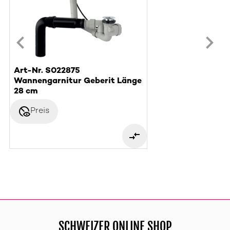
Art-Nr. S022875
Wannengarnitur Geberit Länge
28 cm
disabled_visible
Preis
SCHWEIZER ONLINE SHOP