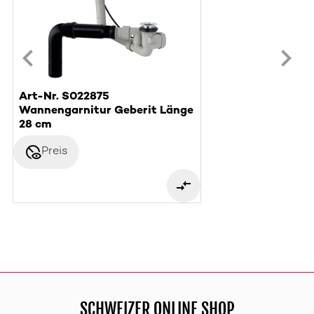
Art-Nr. S022875
Wannengarnitur Geberit Länge
28 cm
disabled_visible
Preis
SCHWEIZER ONLINE SHOP