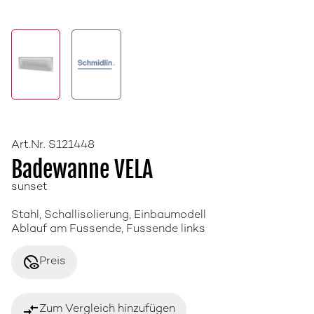
Art.Nr. S121448
Badewanne VELA
sunset
Stahl, Schallisolierung, Einbaumodell
Ablauf am Fussende, Fussende links
disabled_visible
Preis
compare_arrows
Zum Vergleich hinzufügen