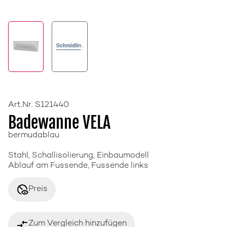
Art.Nr. S121440
Badewanne VELA
bermudablau
Stahl, Schallisolierung, Einbaumodell
Ablauf am Fussende, Fussende links
disabled_visible
Preis
compare_arrows
Zum Vergleich hinzufügen