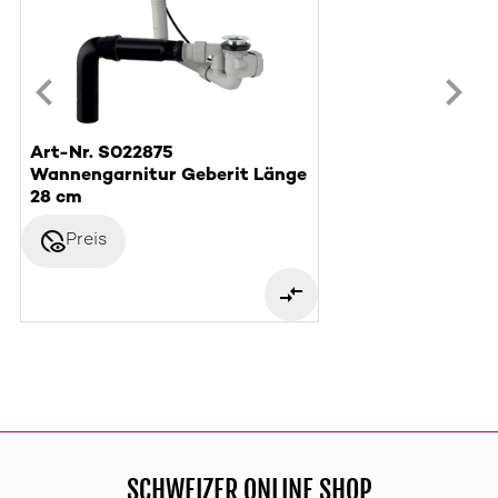
Art-Nr. S022875
Wannengarnitur Geberit Länge
28 cm
disabled_visible
Preis
SCHWEIZER ONLINE SHOP