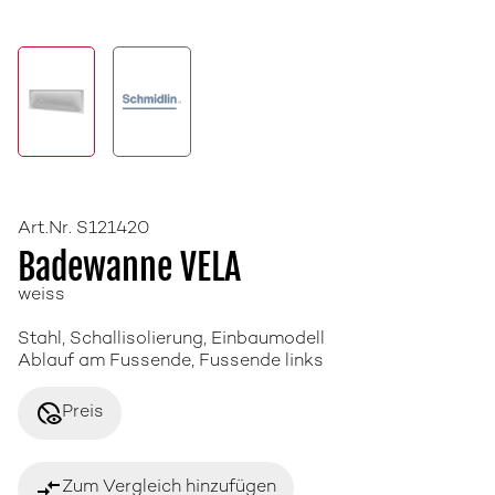
Art.Nr. S121420
Badewanne VELA
weiss
Stahl, Schallisolierung, Einbaumodell
Ablauf am Fussende, Fussende links
disabled_visible
Preis
compare_arrows
Zum Vergleich hinzufügen