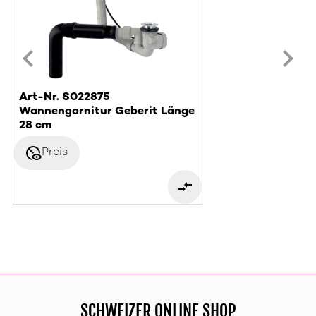
Art-Nr. S022875
Wannengarnitur Geberit Länge
28 cm
disabled_visible
Preis
SCHWEIZER ONLINE SHOP