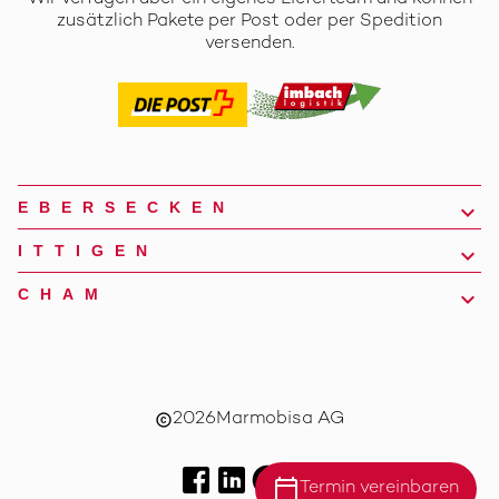
zusätzlich Pakete per Post oder per Spedition
versenden.
EBERSECKEN
ITTIGEN
CHAM
2026
Marmobisa AG
copyright
calendar_today
Termin vereinbaren