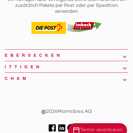
zusätzlich Pakete per Post oder per Spedition
versenden.
EBERSECKEN
ITTIGEN
CHAM
2026
Marmobisa AG
copyright
calendar_today
Termin vereinbaren