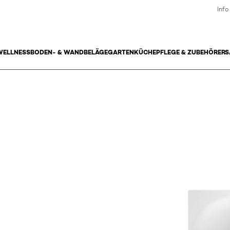
Info
WELLNESS
BODEN- & WANDBELÄGE
GARTEN
KÜCHE
PFLEGE & ZUBEHÖR
ERS