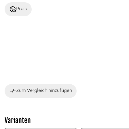
disabled_visible
Preis
compare_arrows
Zum Vergleich hinzufügen
Varianten