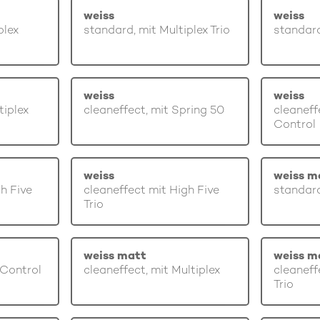
weiss
weiss
plex
standard, mit Multiplex Trio
standard
weiss
weiss
tiplex
cleaneffect, mit Spring 50
cleaneff
Control
weiss
weiss m
gh Five
cleaneffect mit High Five
standard
Trio
weiss matt
weiss m
 Control
cleaneffect, mit Multiplex
cleaneff
Trio