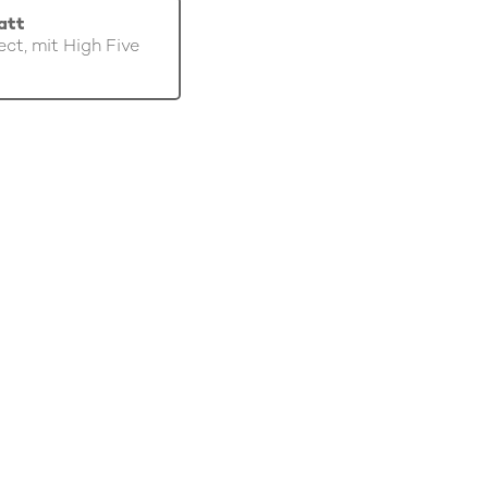
att
ect, mit High Five