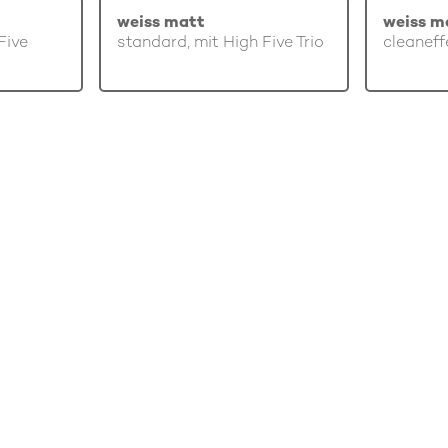
weiss matt
weiss m
Five
standard, mit High Five Trio
cleaneff