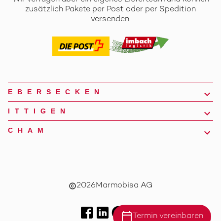
zusätzlich Pakete per Post oder per Spedition
versenden.
EBERSECKEN
ITTIGEN
CHAM
2026
Marmobisa AG
copyright
calendar_today
Termin vereinbaren