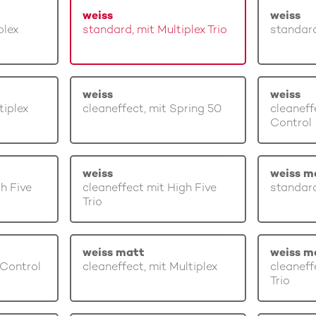
weiss
weiss
plex
standard, mit Multiplex Trio
standard
weiss
weiss
tiplex
cleaneffect, mit Spring 50
cleaneff
Control
weiss
weiss m
gh Five
cleaneffect mit High Five
standard
Trio
weiss matt
weiss m
 Control
cleaneffect, mit Multiplex
cleaneff
Trio