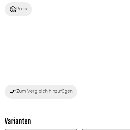
disabled_visible
Preis
compare_arrows
Zum Vergleich hinzufügen
Varianten