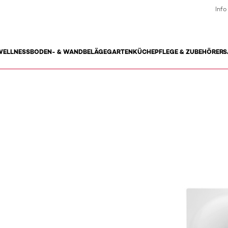
Info
WELLNESS
BODEN- & WANDBELÄGE
GARTEN
KÜCHE
PFLEGE & ZUBEHÖR
ERS