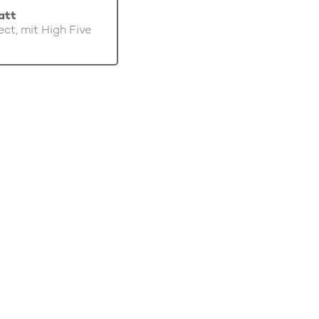
att
ect, mit High Five