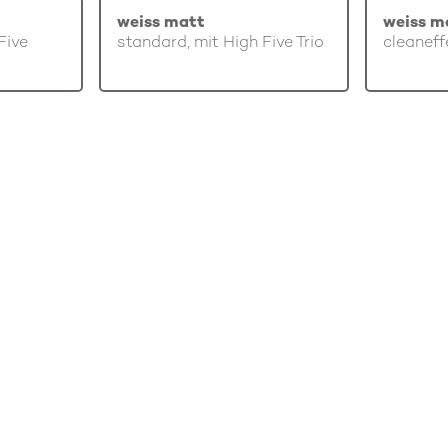
weiss matt
weiss m
Five
standard, mit High Five Trio
cleaneff