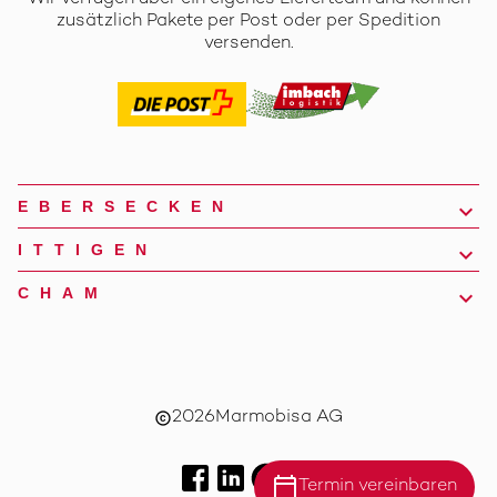
zusätzlich Pakete per Post oder per Spedition
versenden.
EBERSECKEN
ITTIGEN
CHAM
2026
Marmobisa AG
copyright
calendar_today
Termin vereinbaren