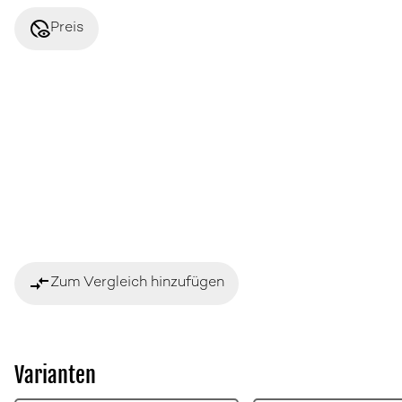
disabled_visible
Preis
compare_arrows
Zum Vergleich hinzufügen
Varianten