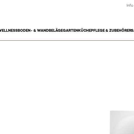
Info
WELLNESS
BODEN- & WANDBELÄGE
GARTEN
KÜCHE
PFLEGE & ZUBEHÖR
ERS