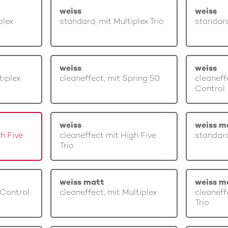
weiss
weiss
plex
standard, mit Multiplex Trio
standard
weiss
weiss
tiplex
cleaneffect, mit Spring 50
cleaneff
Control
weiss
weiss m
gh Five
cleaneffect mit High Five
standard
Trio
weiss matt
weiss m
 Control
cleaneffect, mit Multiplex
cleaneff
Trio