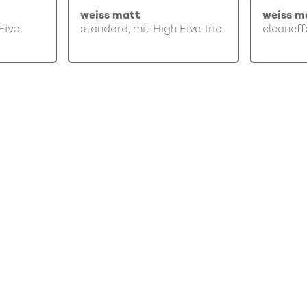
weiss matt
weiss m
Five
standard, mit High Five Trio
cleaneff