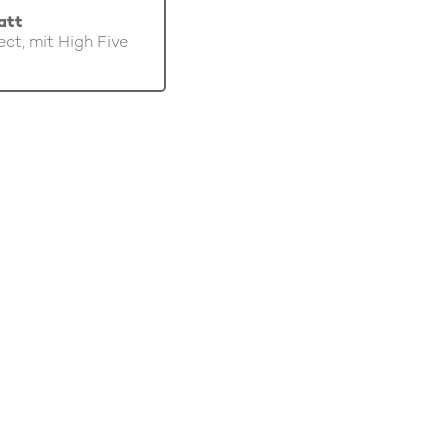
att
ect, mit High Five