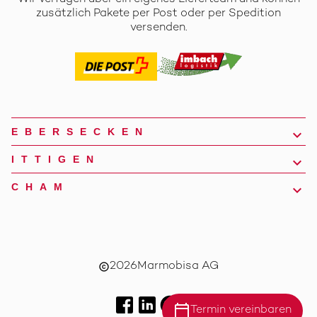
zusätzlich Pakete per Post oder per Spedition
versenden.
EBERSECKEN
ITTIGEN
CHAM
2026
Marmobisa AG
copyright
calendar_today
Termin vereinbaren