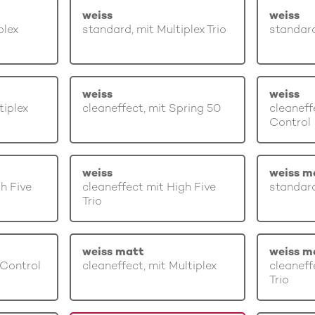
weiss
weiss
plex
standard, mit Multiplex Trio
standard
weiss
weiss
tiplex
cleaneffect, mit Spring 50
cleaneff
Control
weiss
weiss m
gh Five
cleaneffect mit High Five
standard
Trio
weiss matt
weiss m
 Control
cleaneffect, mit Multiplex
cleaneff
Trio