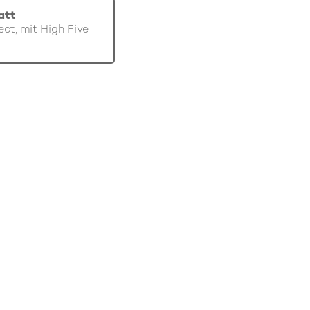
att
ect, mit High Five