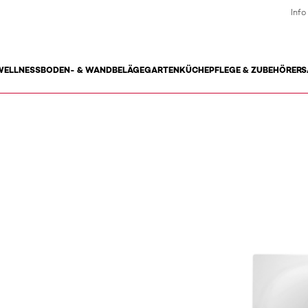
Info
WELLNESS
BODEN- & WANDBELÄGE
GARTEN
KÜCHE
PFLEGE & ZUBEHÖR
ERS