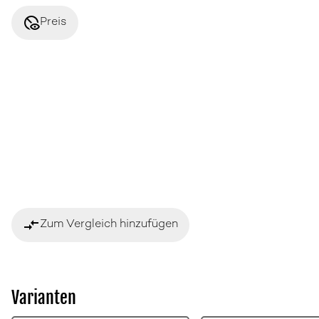
disabled_visible
Preis
compare_arrows
Zum Vergleich hinzufügen
Varianten