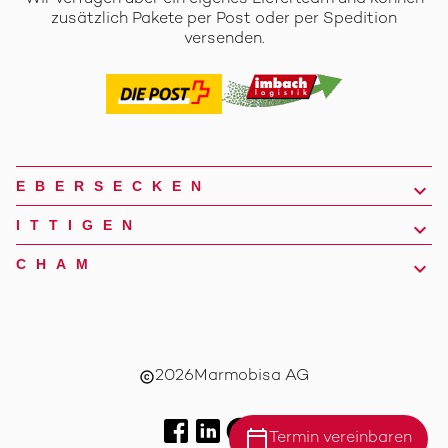
zusätzlich Pakete per Post oder per Spedition
versenden.
EBERSECKEN
ITTIGEN
CHAM
2026
Marmobisa AG
copyright
calendar_today
Termin vereinbaren