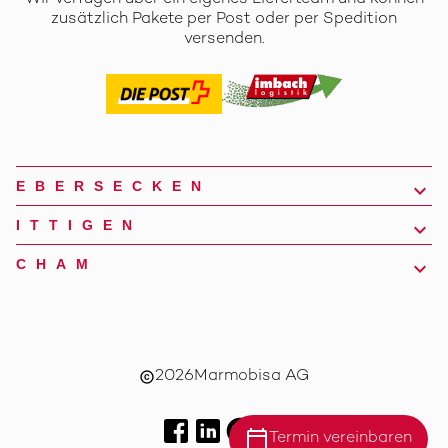
zusätzlich Pakete per Post oder per Spedition
versenden.
EBERSECKEN
ITTIGEN
CHAM
2026
Marmobisa AG
copyright
calendar_today
Termin vereinbaren