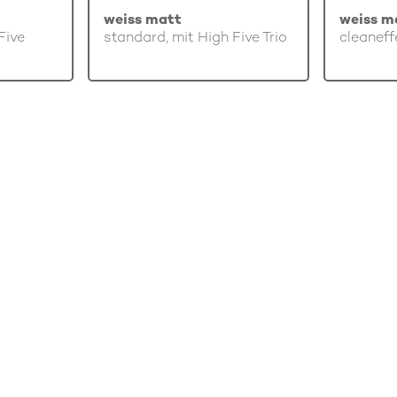
weiss matt
weiss m
Five
standard, mit High Five Trio
cleaneff