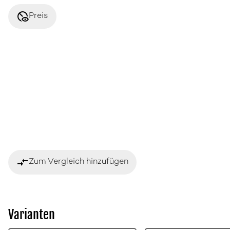
disabled_visible
Preis
compare_arrows
Zum Vergleich hinzufügen
Varianten