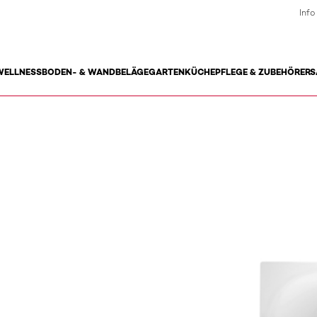
Info
WELLNESS
BODEN- & WANDBELÄGE
GARTEN
KÜCHE
PFLEGE & ZUBEHÖR
ERS