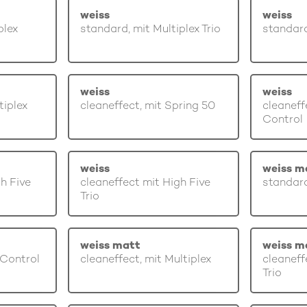
weiss
weiss
plex
standard, mit Multiplex Trio
standard
weiss
weiss
tiplex
cleaneffect, mit Spring 50
cleaneff
Control
weiss
weiss m
gh Five
cleaneffect mit High Five
standard
Trio
weiss matt
weiss m
 Control
cleaneffect, mit Multiplex
cleaneff
Trio