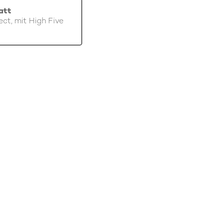
att
ect, mit High Five