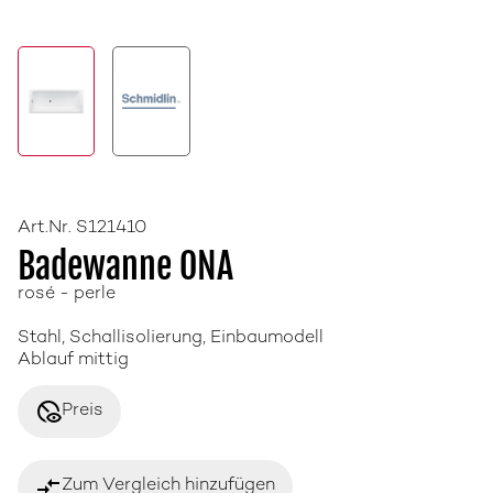
Art.Nr. S121410
Badewanne ONA
rosé - perle
Stahl, Schallisolierung, Einbaumodell
Ablauf mittig
disabled_visible
Preis
compare_arrows
Zum Vergleich hinzufügen