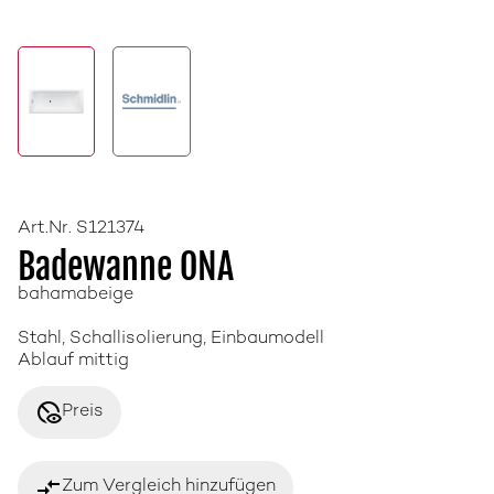
Art.Nr. S121374
Badewanne ONA
bahamabeige
Stahl, Schallisolierung, Einbaumodell
Ablauf mittig
disabled_visible
Preis
compare_arrows
Zum Vergleich hinzufügen