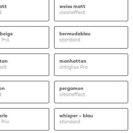
att
weiss matt
d
cleaneffect
beige
bermudablau
s Pro
standard
tan
manhattan
ect
antigliss Pro
on
pergamon
d
cleaneffect
erle
whisper - blau
s Pro
standard