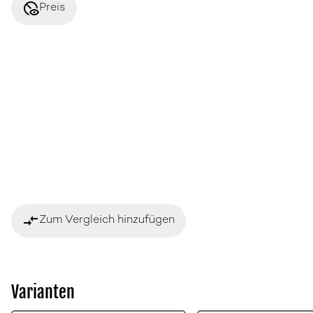
disabled_visible
Preis
compare_arrows
Zum Vergleich hinzufügen
Varianten