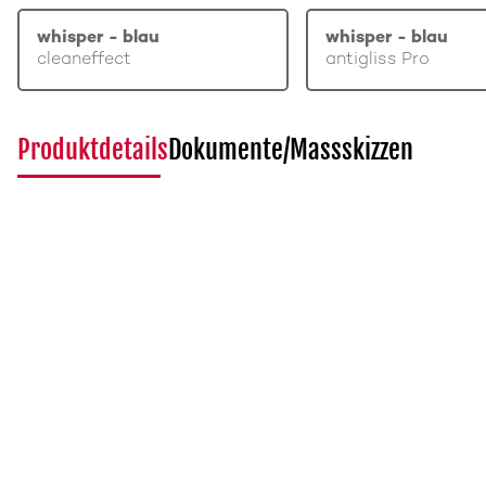
whisper - blau
whisper - blau
cleaneffect
antigliss Pro
Produktdetails
Dokumente/Massskizzen