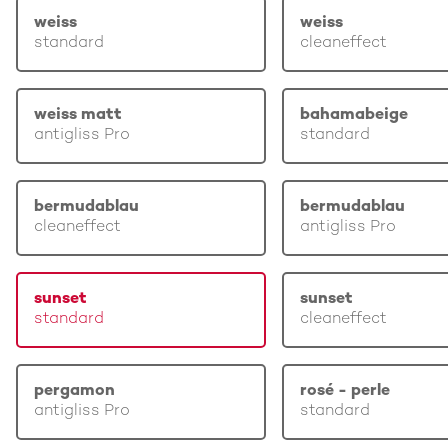
weiss
weiss
standard
cleaneffect
weiss matt
bahamabeige
antigliss Pro
standard
bermudablau
bermudablau
cleaneffect
antigliss Pro
sunset
sunset
standard
cleaneffect
pergamon
rosé - perle
antigliss Pro
standard