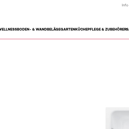
Info
WELLNESS
BODEN- & WANDBELÄGE
GARTEN
KÜCHE
PFLEGE & ZUBEHÖR
ERS