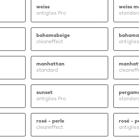
weiss
weiss m
antigliss Pro
standar
bahamabeige
bahama
cleaneffect
antiglis
manhattan
manhat
standard
cleaneff
sunset
pergam
antigliss Pro
standar
rosé - perle
rosé - p
cleaneffect
antiglis