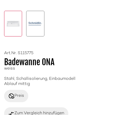
Art.Nr. S115775
Badewanne ONA
weiss
Stahl, Schallisolierung, Einbaumodell
Ablauf mittig
disabled_visible
Preis
compare_arrows
Zum Vergleich hinzufügen