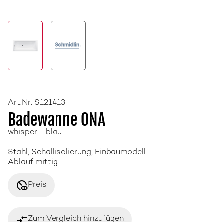
Art.Nr. S121413
Badewanne ONA
whisper - blau
Stahl, Schallisolierung, Einbaumodell
Ablauf mittig
disabled_visible
Preis
compare_arrows
Zum Vergleich hinzufügen