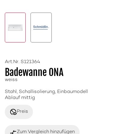
Art.Nr. S121364
Badewanne ONA
weiss
Stahl, Schallisolierung, Einbaumodell
Ablauf mittig
disabled_visible
Preis
compare_arrows
Zum Vergleich hinzufügen