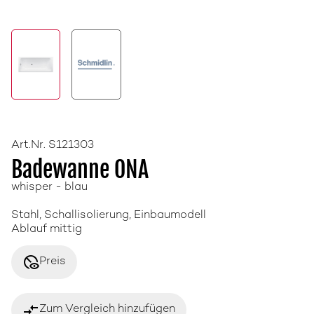
Art.Nr. S121303
Badewanne ONA
whisper - blau
Stahl, Schallisolierung, Einbaumodell
Ablauf mittig
disabled_visible
Preis
compare_arrows
Zum Vergleich hinzufügen