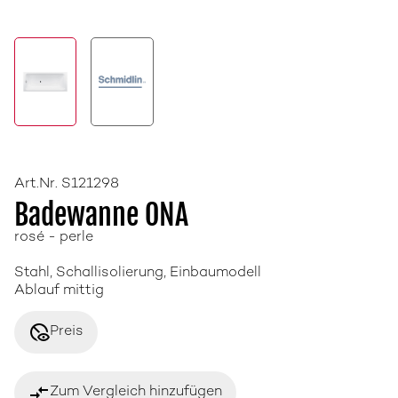
Art.Nr. S121298
Badewanne ONA
rosé - perle
Stahl, Schallisolierung, Einbaumodell
Ablauf mittig
disabled_visible
Preis
compare_arrows
Zum Vergleich hinzufügen