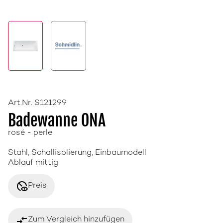
Art.Nr. S121299
Badewanne ONA
rosé - perle
Stahl, Schallisolierung, Einbaumodell
Ablauf mittig
disabled_visible
Preis
compare_arrows
Zum Vergleich hinzufügen