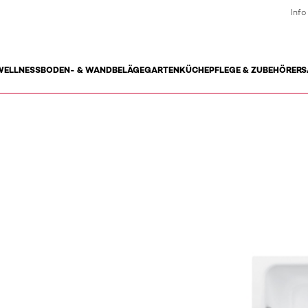
Info
WELLNESS
BODEN- & WANDBELÄGE
GARTEN
KÜCHE
PFLEGE & ZUBEHÖR
ERS