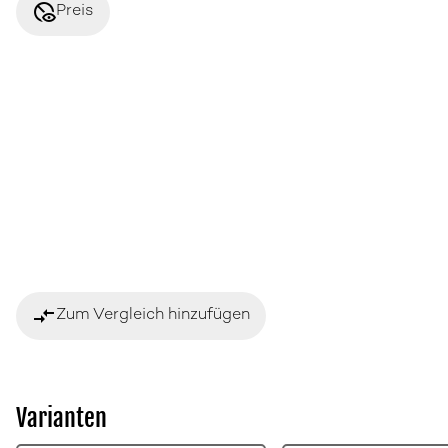
disabled_visible
Preis
compare_arrows
Zum Vergleich hinzufügen
Varianten