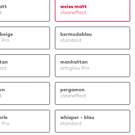
att
weiss matt
d
cleaneffect
beige
bermudablau
s Pro
standard
tan
manhattan
ect
antigliss Pro
on
pergamon
d
cleaneffect
erle
whisper - blau
s Pro
standard