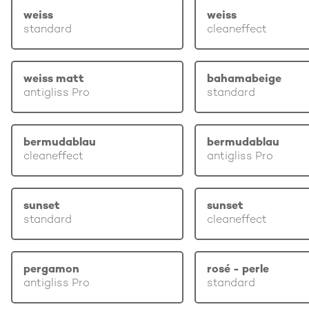
weiss
weiss
standard
cleaneffect
weiss matt
bahamabeige
antigliss Pro
standard
bermudablau
bermudablau
cleaneffect
antigliss Pro
sunset
sunset
standard
cleaneffect
pergamon
rosé - perle
antigliss Pro
standard