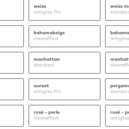
weiss
weiss m
antigliss Pro
standar
bahamabeige
bahama
cleaneffect
antiglis
manhattan
manhat
standard
cleaneff
sunset
pergam
antigliss Pro
standar
rosé - perle
rosé - p
cleaneffect
antiglis