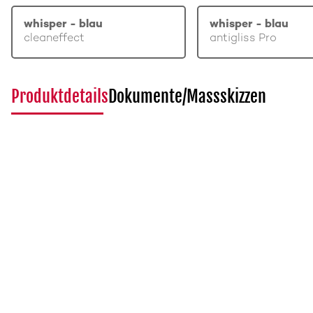
whisper - blau
whisper - blau
cleaneffect
antigliss Pro
Produktdetails
Dokumente/Massskizzen