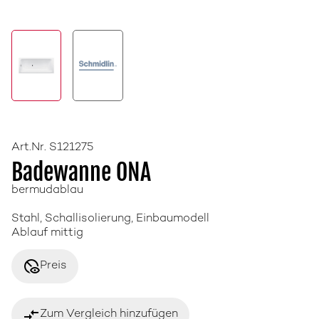
Art.Nr. S121275
Badewanne ONA
bermudablau
Stahl, Schallisolierung, Einbaumodell
Ablauf mittig
disabled_visible
Preis
compare_arrows
Zum Vergleich hinzufügen