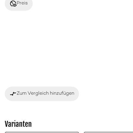
disabled_visible
Preis
compare_arrows
Zum Vergleich hinzufügen
Varianten