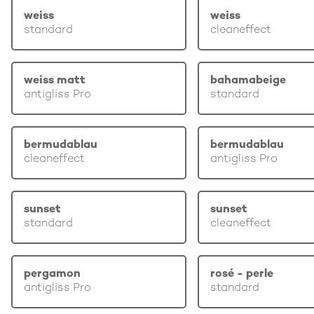
weiss
weiss
standard
cleaneffect
weiss matt
bahamabeige
antigliss Pro
standard
bermudablau
bermudablau
cleaneffect
antigliss Pro
sunset
sunset
standard
cleaneffect
pergamon
rosé - perle
antigliss Pro
standard