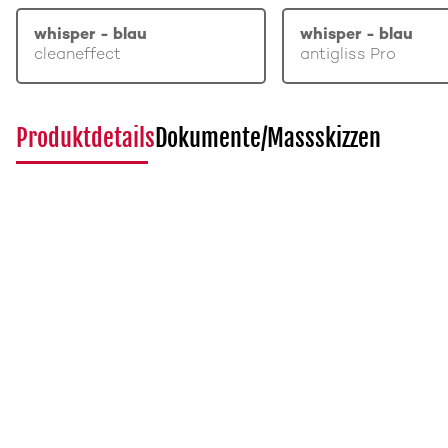
whisper - blau
whisper - blau
cleaneffect
antigliss Pro
Produktdetails
Dokumente/Massskizzen