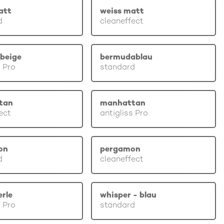
att
weiss matt
d
cleaneffect
beige
bermudablau
s Pro
standard
tan
manhattan
ect
antigliss Pro
on
pergamon
d
cleaneffect
erle
whisper - blau
s Pro
standard