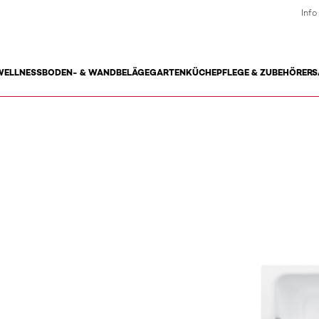
Info
WELLNESS
BODEN- & WANDBELÄGE
GARTEN
KÜCHE
PFLEGE & ZUBEHÖR
ERS