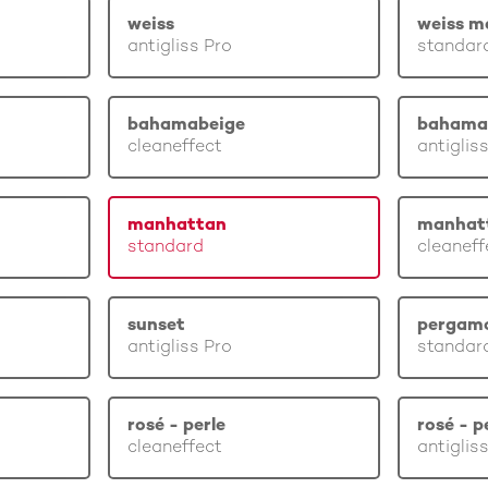
weiss
weiss m
antigliss Pro
standar
bahamabeige
bahama
cleaneffect
antiglis
manhattan
manhat
standard
cleaneff
sunset
pergam
antigliss Pro
standar
rosé - perle
rosé - p
cleaneffect
antiglis