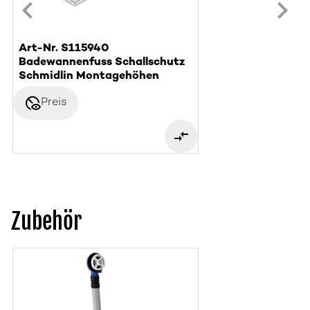
Art-Nr. S115940
Badewannenfuss Schallschutz
Schmidlin Montagehöhen
disabled_visible
Preis
Zubehör