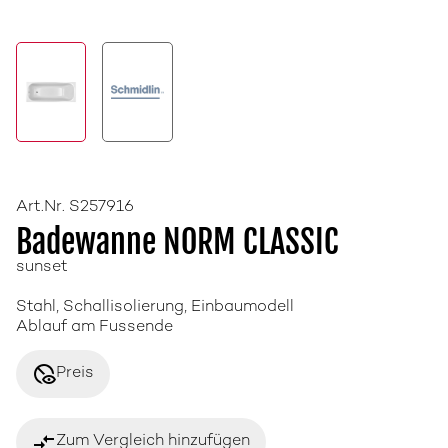
Art.Nr. S257916
Badewanne NORM CLASSIC
sunset
Stahl, Schallisolierung, Einbaumodell
Ablauf am Fussende
disabled_visible
Preis
compare_arrows
Zum Vergleich hinzufügen