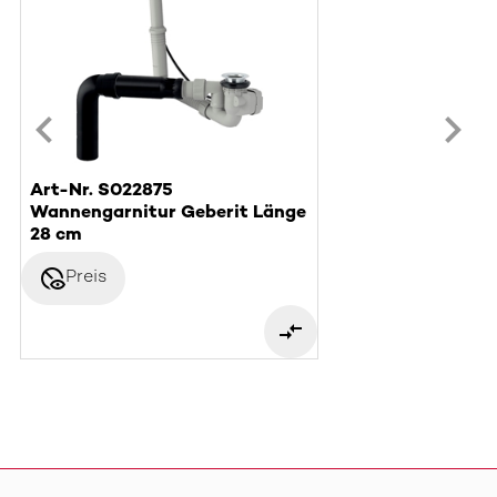
Art-Nr. S022875
Wannengarnitur Geberit Länge
28 cm
disabled_visible
Preis