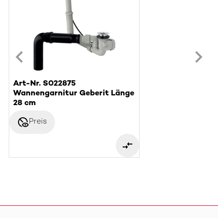
Art-Nr. S022875
Wannengarnitur Geberit Länge
28 cm
disabled_visible
Preis