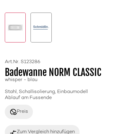
Art.Nr. S123286
Badewanne NORM CLASSIC
whisper - blau
Stahl, Schallisolierung, Einbaumodell
Ablauf am Fussende
disabled_visible
Preis
compare_arrows
Zum Vergleich hinzufügen