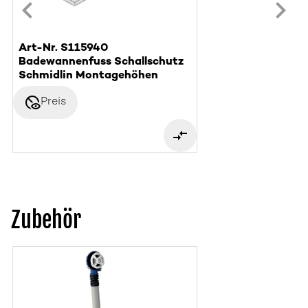
Art-Nr. S115940
Badewannenfuss Schallschutz
Schmidlin Montagehöhen
disabled_visible
Preis
Zubehör