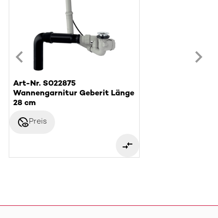
Art-Nr. S022875
Wannengarnitur Geberit Länge
28 cm
disabled_visible
Preis