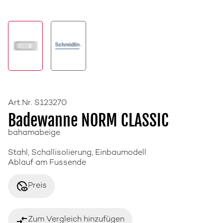
Art.Nr. S123270
Badewanne NORM CLASSIC
bahamabeige
Stahl, Schallisolierung, Einbaumodell
Ablauf am Fussende
disabled_visible
Preis
compare_arrows
Zum Vergleich hinzufügen