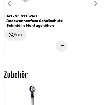
Art-Nr. S115940
Badewannenfuss Schallschutz
Schmidlin Montagehöhen
disabled_visible
Preis
Zubehör