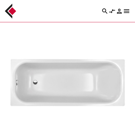
search
compare_arrows
person
menu