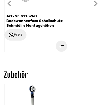
Art-Nr. S115940
Badewannenfuss Schallschutz
Schmidlin Montagehöhen
disabled_visible
Preis
Zubehör