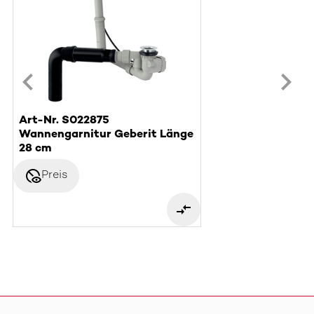
Art-Nr. S022875
Wannengarnitur Geberit Länge
28 cm
disabled_visible
Preis