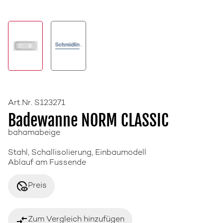
Art.Nr. S123271
Badewanne NORM CLASSIC
bahamabeige
Stahl, Schallisolierung, Einbaumodell
Ablauf am Fussende
disabled_visible
Preis
compare_arrows
Zum Vergleich hinzufügen