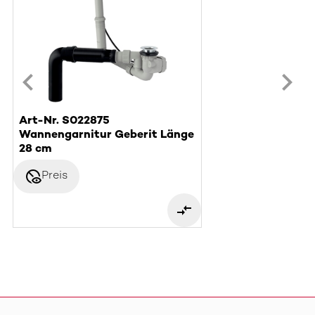
Art-Nr. S022875
Wannengarnitur Geberit Länge
28 cm
disabled_visible
Preis