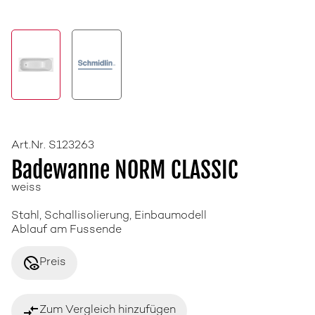
Art.Nr. S123263
Badewanne NORM CLASSIC
weiss
Stahl, Schallisolierung, Einbaumodell
Ablauf am Fussende
disabled_visible
Preis
compare_arrows
Zum Vergleich hinzufügen