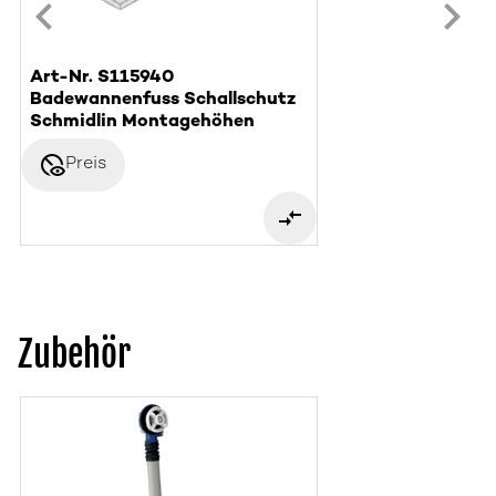
Art-Nr. S115940
Badewannenfuss Schallschutz
Schmidlin Montagehöhen
disabled_visible
Preis
Zubehör