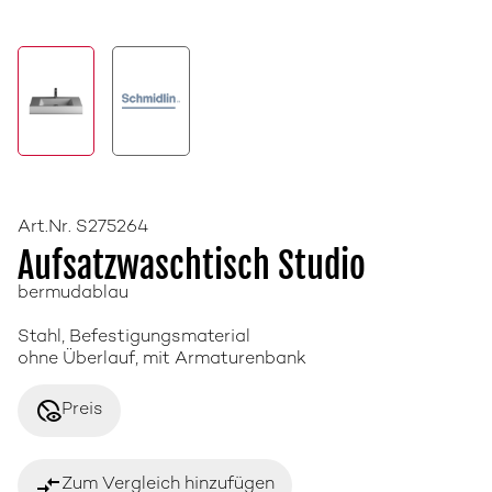
Art.Nr. S275264
Aufsatzwaschtisch Studio
bermudablau
Stahl, Befestigungsmaterial
ohne Überlauf, mit Armaturenbank
disabled_visible
Preis
compare_arrows
Zum Vergleich hinzufügen