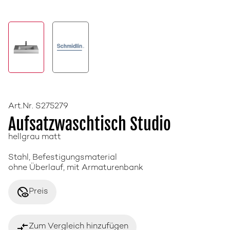
Art.Nr. S275279
Aufsatzwaschtisch Studio
hellgrau matt
Stahl, Befestigungsmaterial
ohne Überlauf, mit Armaturenbank
disabled_visible
Preis
compare_arrows
Zum Vergleich hinzufügen